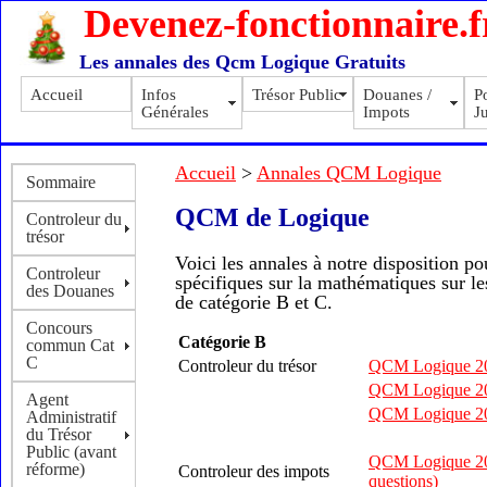
Devenez-fonctionnaire.f
Les annales des Qcm Logique Gratuits
Accueil
Infos
Trésor Public
Douanes /
Po
Générales
Impots
Ju
Accueil
>
Annales QCM Logique
Sommaire
QCM de Logique
Controleur du
trésor
Voici les annales à notre disposition po
Controleur
spécifiques sur la mathématiques sur 
des Douanes
de catégorie B et C.
Concours
Catégorie B
commun Cat
C
Controleur du trésor
QCM Logique 200
QCM Logique 200
Agent
QCM Logique 200
Administratif
du Trésor
Public (avant
QCM Logique 20
réforme)
Controleur des impots
questions)